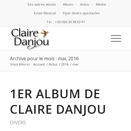
Ses autres atouts
Album
Actus
Media
Eclair Musical
Flyer divers spectacles
Tel. : +33 (0)6 20 58 63 97
Archive pour le mois : mai, 2016
Vous êtes ici :
Accueil
/
Actus
/
2016
/
mai
1ER ALBUM DE
CLAIRE DANJOU
DIVERS