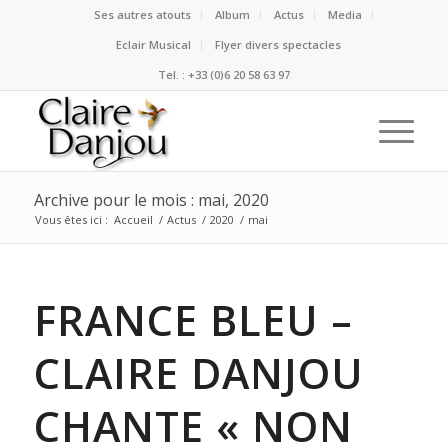
Ses autres atouts
Album
Actus
Media
Eclair Musical
Flyer divers spectacles
Tel. : +33 (0)6 20 58 63 97
Archive pour le mois : mai, 2020
Vous êtes ici :
Accueil
/
Actus
/
2020
/
mai
FRANCE BLEU –
CLAIRE DANJOU
CHANTE « NON