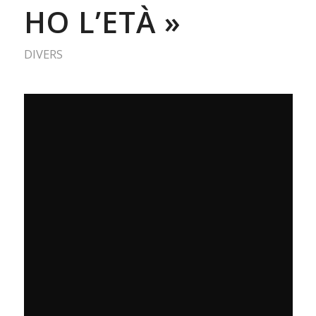
HO L’ETÀ »
DIVERS