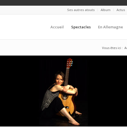
Ses autres atouts
Album
Actus
Accueil
Spectacles
En Allemagne
Vous êtes ici :
A