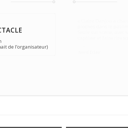
« Claire Danjou a char
piochés dans le patrim
CTACLE
Seule sur scène, avec s
captiver et faire rire s
n
ait de l’organisateur)
Nord Eclair