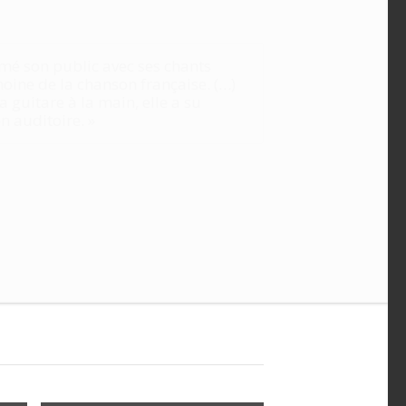
mé son public avec ses chants
oine de la chanson française. (…)
a guitare à la main, elle a su
on auditoire. »