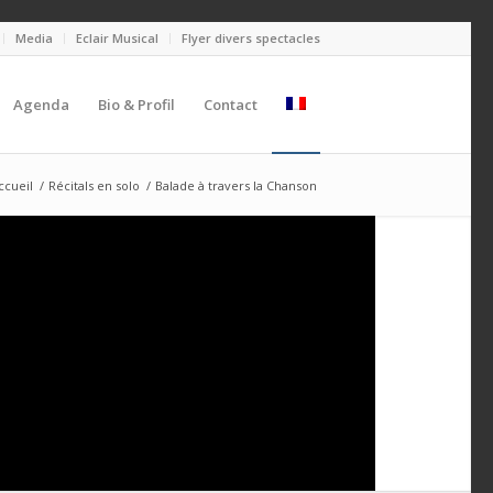
Media
Eclair Musical
Flyer divers spectacles
Agenda
Bio & Profil
Contact
ccueil
/
Récitals en solo
/
Balade à travers la Chanson