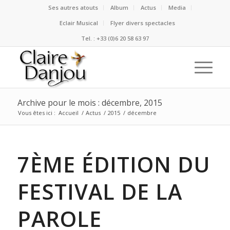
Ses autres atouts
Album
Actus
Media
Eclair Musical
Flyer divers spectacles
Tel. : +33 (0)6 20 58 63 97
Archive pour le mois : décembre, 2015
Vous êtes ici :
Accueil
/
Actus
/
2015
/
décembre
7ÈME ÉDITION DU
FESTIVAL DE LA
PAROLE