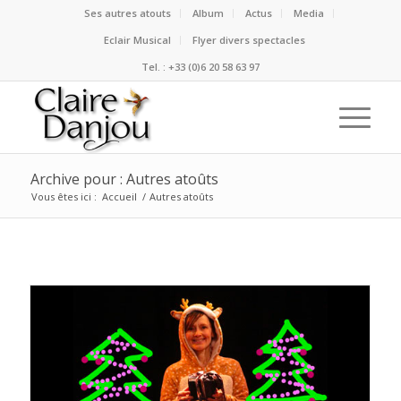
Ses autres atouts
Album
Actus
Media
Eclair Musical
Flyer divers spectacles
Tel. : +33 (0)6 20 58 63 97
Archive pour : Autres atoûts
Vous êtes ici :
Accueil
/
Autres atoûts