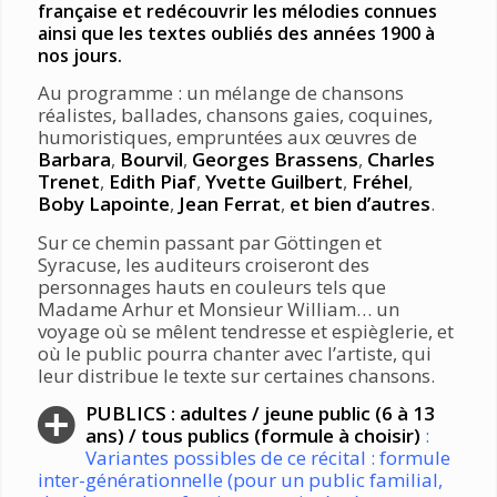
française et redécouvrir les mélodies connues
ainsi que les textes oubliés des années 1900 à
nos jours.
Au programme : un mélange de chansons
réalistes, ballades, chansons gaies, coquines,
humoristiques, empruntées aux œuvres de
Barbara
,
Bourvil
,
Georges Brassens
,
Charles
Trenet
,
Edith Piaf
,
Yvette Guilbert
,
Fréhel
,
Boby Lapointe
,
Jean Ferrat
,
et bien d’autres
.
Sur ce chemin passant par Göttingen et
Syracuse, les auditeurs croiseront des
personnages hauts en couleurs tels que
Madame Arhur et Monsieur William… un
voyage où se mêlent tendresse et espièglerie, et
où le public pourra chanter avec l’artiste, qui
leur distribue le texte sur certaines chansons.
PUBLICS : adultes / jeune public (6 à 13
ans) / tous publics (formule à choisir)
:
Variantes possibles de ce récital : formule
inter-générationnelle (pour un public familial,