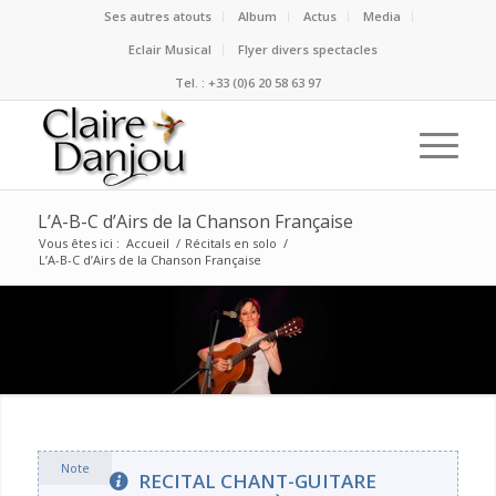
Ses autres atouts
Album
Actus
Media
Eclair Musical
Flyer divers spectacles
Tel. : +33 (0)6 20 58 63 97
L’A-B-C d’Airs de la Chanson Française
Vous êtes ici :
Accueil
/
Récitals en solo
/
L’A-B-C d’Airs de la Chanson Française
Note
RECITAL CHANT-GUITARE