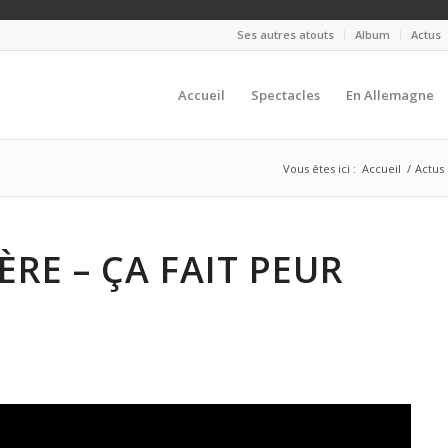
Ses autres atouts
Album
Actus
Accueil
Spectacles
En Allemagne
Vous êtes ici :
Accueil
/
Actus
LÈRE – ÇA FAIT PEUR