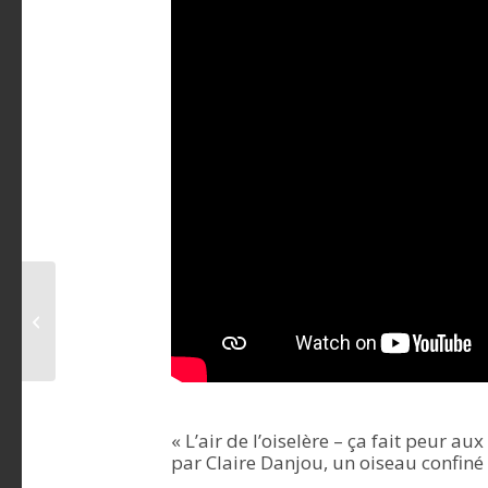
Balade irlandaise
avant les
retrouvailles…
« L’air de l’oiselère – ça fait peur 
par Claire Danjou, un oiseau confiné