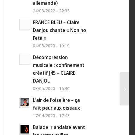
allemande)
24/03/2022 - 22:33
FRANCE BLEU – Claire
Danjou chante « Non ho
l’età »
04/05/2020 - 10:19
Décompression
musicale : confinement
créatif J45 – CLAIRE
DANJOU
Décom
03/05/2020 - 16:30
confi
DANJ
L’air de l’oiselère – ça
fait peur aux oiseaux
17/04/2020 - 17:43
Balade irlandaise avant