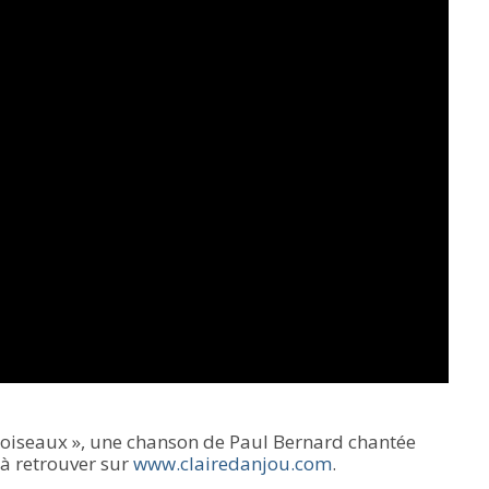
aux oiseaux », une chanson de Paul Bernard chantée
 à retrouver sur
www.clairedanjou.com
.